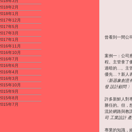
2018年3月
2018年2月
2018年1月
2017年12月
2017年5月
2017年3月
曾看到一間公
2017年1月
2016年11月
2016年10月
案例一：公司
2016年7月
程。主管拿了
2016年6月
過暗的…。主
2016年4月
優先…？新人
2016年3月
〈新器象創意有
2015年10月
發 設計顧問 〉
2015年9月
2015年8月
許多新鮮人對
2015年7月
勝任的。但，
流於網路與教
司 工業設計 產
專業的知識，