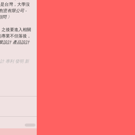
其是台灣，大學沒
意有限公司 - 
顧問 〉
，之後要進入相關
的專業不但落後，
業設計 產品設計 
計 專利 發明 新