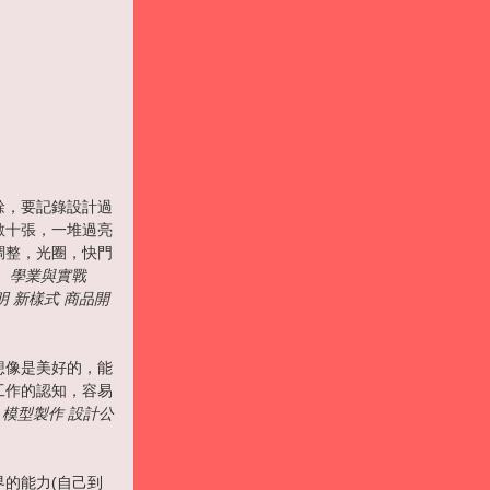
餘，要記錄設計過
數十張，一堆過亮
調整，光圈，快門
。
學業與實戰
明 新樣式 商品開
想像是美好的，能
工作的認知，容易
 模型製作 設計公
的能力(自己到