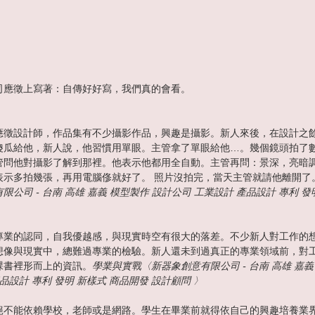
司應徵上寫著：自傳好好寫，我們真的會看。
應徵設計師，作品集有不少攝影作品，興趣是攝影。新人來後，在設計之
傻瓜給他，新人說，他習慣用單眼。主管拿了單眼給他…。幾個鏡頭拍了
管問他對攝影了解到那裡。他表示他都用全自動。主管再問：景深，亮暗
表示多拍幾張，再用電腦俢就好了。 照片沒拍完，當天主管就請他離開了
限公司 - 台南 高雄 嘉義 模型製作 設計公司 工業設計 產品設計 專利 發
專業的認同，自我優越感，與現實時空有很大的落差。不少新人對工作的
想像與現實中，總難過專業的檢驗。新人還未到過真正的專業領域前，對
課書裡形而上的資訊。
學業與實戰〈新器象創意有限公司 - 台南 高雄 嘉義
品設計 專利 發明 新樣式 商品開發 設計顧問 〉
絕不能依賴學校，老師或是網路。學生在畢業前就得依自己的興趣培養業界