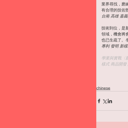
業界尋找，磨
有合理的技佐
台南 高雄 嘉義
技術到位，是
領域，機會將
也已生疏了。
專利 發明 新樣
學業與實戰〈新
樣式 商品開發
chinese