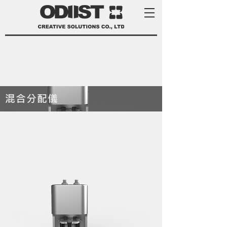
混合分配儀
product development services Taiwan
product design Taiwan 產品 開發
manufacturer 家電 設計