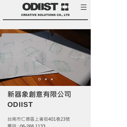
新器象創意有限公司
ODIIST
台南市仁德區上崙街401巷23號
電話 :
06-266 11
33