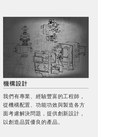
photo by odiist
機構設計
、
，
我們有專業
經驗豐富的工程師
、
從機構配置
功能功效與製造各方
，
，
面考慮解決問題
提供創新設計
。
以創造品質優良的產品