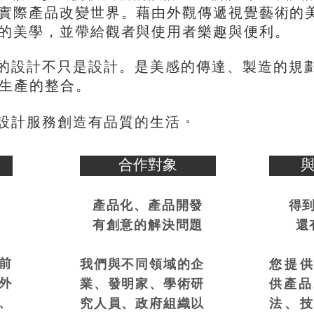
。
實際產品改變世界
藉由外觀傳遞視覺藝術的
，
。
的美學
並帶給觀者與使用者樂趣與便利
。
、
的設計不只是設計
是美感的傳達
製造的規
生產的整合。
。
設計服務創造有品質的生活
合作對象
產品化、產品開發
得
有創意的解決問題
還
前
我們與不同領域的企
您提
外
業、發明家、學術研
供產品
、
究人員、政府組織以
法、