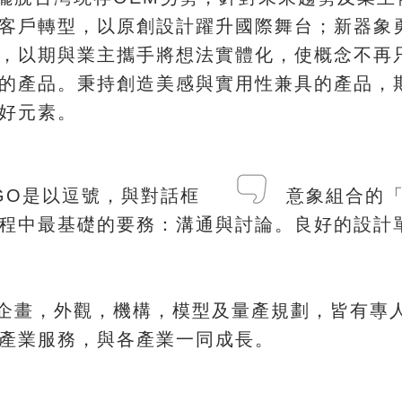
，
；
客戶轉型
以原創設計躍升國際舞台
新器象
，
，
以期與業主攜手將想法實體化
使概念不再
。
，
的產品
秉持創造美感與實用性兼具的產品
。
好元素
，
GO是以逗號
與對話框 意象組合的「
：
。
過程中最基礎的要務
溝通與討論
良好的設計
，
，
，
，
企畫
外觀
機構
模型及量產規劃
皆有專
，
。
產業服務
與各產業一同成長