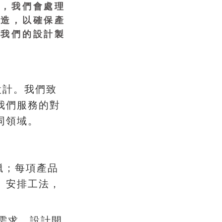
管，我們會處理
製造，以確保產
照我們的設計製
。
設計
我們致
我們服務的對
。
同領域
；
獵
每項產品
、
，
安排工法
，
需求
設計開