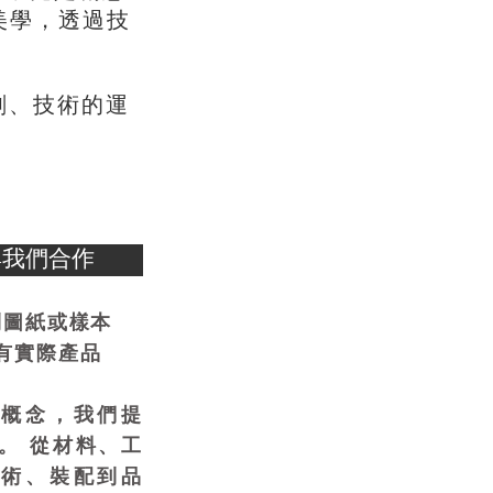
，
美學
透過技
、
劃
技術的運
與我們合作
到圖紙或樣本
有實際產品
供概念，我們提
。 從材料、工
技術、裝配到品