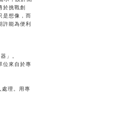
勇於挑戰創
，
只是想像
而
期許能為便利
。
器」
單位來自於專
。
人處理
用專