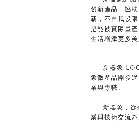
，
發新產品
協助
，
新
不自我設限
是能被實際量產
生活增添更多美
新器象 LO
​象徵產品開發
。
業與專職
，
新器象
從
業與技術交流為