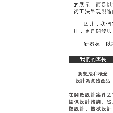
，
的展示
而是以
術工法呈現製造
，
因此
我們
，
用
更是開發與
，
新器象
以
我們的專長
將想法和概念
設計為實體產品
在開啟設計案件之
提供設計諮詢。從
觀設計、機械設計