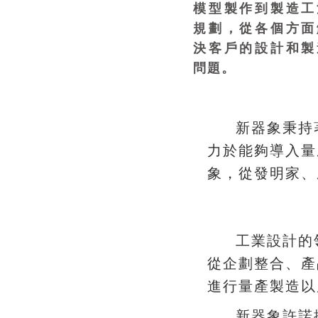
模型製作到製造工
規劃，從各個方面
決客戶的設計和製
問題。
新器象秉持著Desi
力於能夠導入量
，
、
象
從發明家
工業設計的
、
從企劃整合
產
進行量產製造以
新器象許諾擺