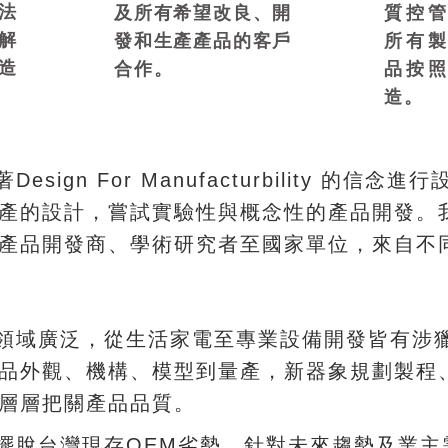
法
及所有希望改良、開
質控
解
發和生產產品的客戶
所有
造
合作。
品按
造。
gn For Manufacturbility 的信念進行
，
。
產的設計
嘗試實驗性與概念性的產品開發
、
，
產品開發商
學術研究者至國家單位
來自不
，
領域廣泛
從生活家電至專業設備開發皆有涉
、
、
，
品外觀
機構
模型到量產
新器象規劃製程
。
層層把關產品品質
，
脫台灣現存OEM劣勢
針對未來趨勢及業主