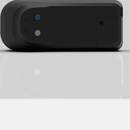
evelopment services Taiwan product design Taiwan 產品 開發 manufa