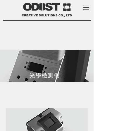
光學檢測儀
product development services Taiwan
product design Taiwan 產品 開發
manufacturer 家電 設計