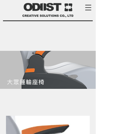
大眾運輸座椅
product development services Taiwan
product design Taiwan 產品 開發
manufacturer 家電 設計