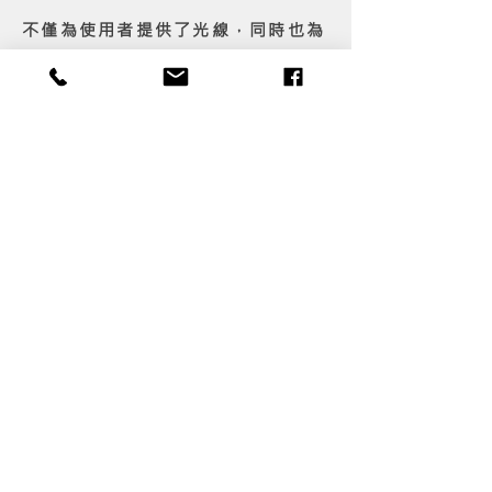
不僅為使用者提供了光線，同時也為
植物提供了陽光照射。明亮的色彩和
活潑的姿態營造出一種輕鬆愉快的氛
圍，讓使用者在讀書與工作間休息
時，放鬆心情。
返回