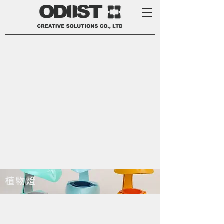
植物燈
product development services Taiwan
product design Taiwan 產品 開發