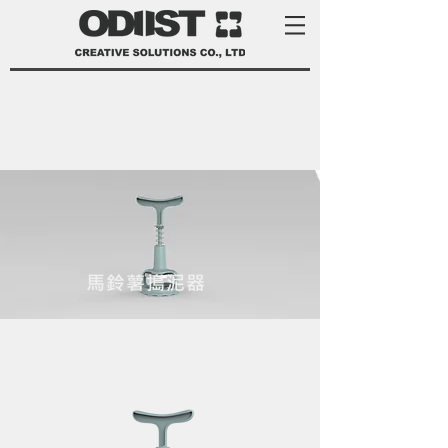
馬鈴薯搗泥器
product development services Taiwan
product design Taiwan 產品 開發
manufacturer 家電 設計