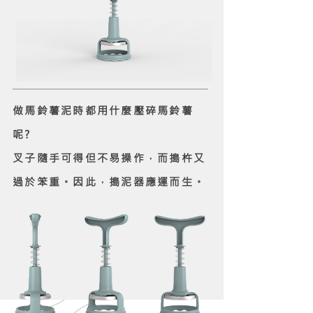
做馬鈴薯泥時都用什麼壓碎馬鈴薯
呢?
叉子隨手可得但不易操作，而搗杵又
過於笨重。因此，搗泥器應運而生。