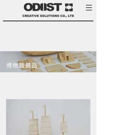
博物館展品
product development services Taiwan
product design Taiwan 產品 開發
manufacturer 家電 設計