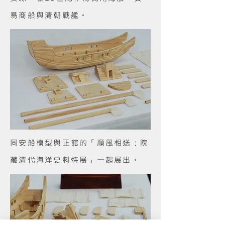
易商船與清朝戰艦。
同安船模型與正館的「順風相送：院
藏清代海洋史料特展」一起展出。