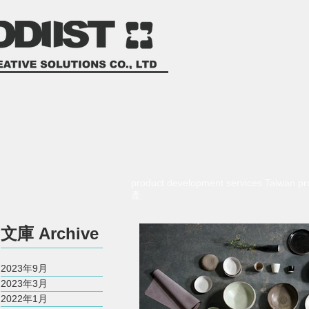
product development services Taiwan
產
​文庫
Archive
2023年9月
2023年3月
2022年1月