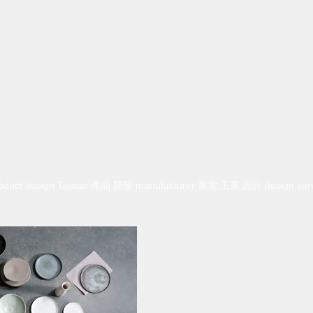
 product design Taiwan 產品 開發 manufacturer 家電 工業 設計 design ser