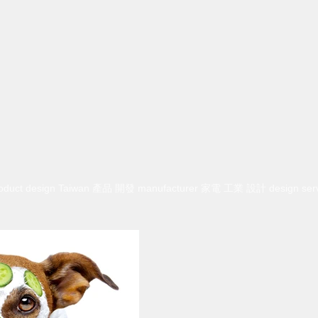
 product design Taiwan 產品 開發 manufacturer 家電 工業 設計 design ser