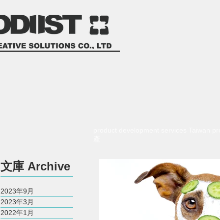
product development services Taiwan
產
​文庫
Archive
2023年9月
2023年3月
2022年1月