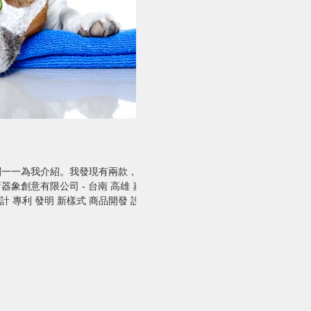
闆一一為我介紹。我發現有兩款，規
象創意有限公司 - 台南 高雄 嘉義
計 專利 發明 新樣式 商品開發 設計
.