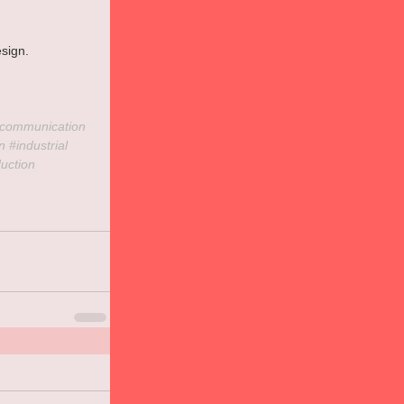
esign.
communication
n 
#industrial
uction  