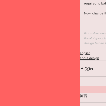
required to ba
Now, change the
#industrial
 des
#prototyping
#
design tainan 
english
about design
留言