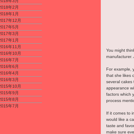
2018年3月
2018年2月
2018年1月
2017年12月
2017年5月
2017年3月
2017年1月
2016年11月
You might thin
2016年10月
manufacturer. 
2016年7月
2016年6月
For example, y
2016年4月
that she likes
2016年3月
several cakes t
2015年10月
appearance wil
2015年9月
factors which 
2015年8月
process mentio
2015年7月
If it comes to 
would like a c
taste and favo
make sure ever