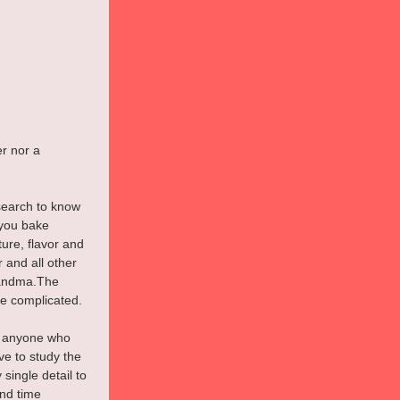
r nor a 
search to know 
 you bake 
ture, flavor and 
 and all other 
randma.The 
re complicated.
or anyone who 
ve to study the 
single detail to 
nd time 