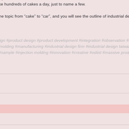
ke hundreds of cakes a day, just to name a few.
 topic from “cake” to “car”, and you will see the outline of industrial d
ign 
#product
 design 
#product
 development 
#integration
#observation
#
molding
#manufacturing
#industrial
 design firm 
#industrial
 design taiwa
#sample
#injection
 molding 
#innovation
#creative
#odiist
#massive
 prod