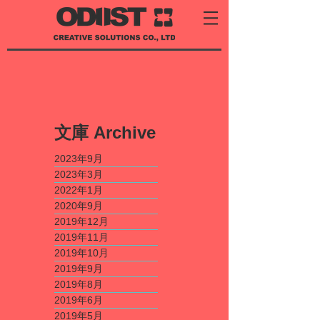
​文庫
Archive
2023年9月
2023年3月
2022年1月
2020年9月
2019年12月
2019年11月
2019年10月
2019年9月
2019年8月
2019年6月
2019年5月